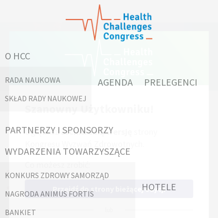
PRELEGENCI
O HCC
RADA NAUKOWA
AGENDA
PRELEGENCI
SKŁAD RADY NAUKOWEJ
Szanowny Użytkowniku!
A
B
C
D
E
G
H
J
K
L
Ł
M
N
O
P
R
S
Ś
T
W
Z
Ż
PARTNERZY I SPONSORZY
Oglądasz
archiwalną wersję
strony
Kongresu Wyzwań Zdrowotnych.
A
WYDARZENIA TOWARZYSZĄCE
Co możesz zrobić:
Monika Adamczyk-Sowa
KONKURS ZDROWY SAMORZĄD
HOTELE
Beata Ambroziewicz
Przejdź do strony bieżącej edycji
NAGRODA ANIMUS FORTIS
lub
BANKIET