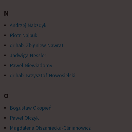
N
Andrzej Nabzdyk
Piotr Najbuk
dr hab. Zbigniew Nawrat
Jadwiga Nessler
Paweł Niewiadomy
dr hab. Krzysztof Nowosielski
O
Bogusław Okopień
Paweł Olczyk
Magdalena Olszaniecka-Glinianowicz