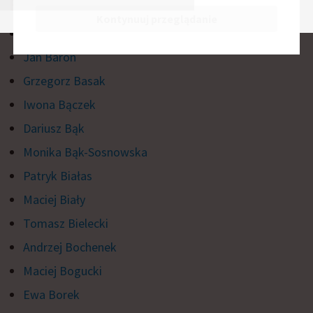
B
Kontynuuj przeglądanie
Artur Bachta
Jan Baron
Grzegorz Basak
Iwona Bączek
Dariusz Bąk
Monika Bąk-Sosnowska
Patryk Białas
Maciej Biały
Tomasz Bielecki
Andrzej Bochenek
Maciej Bogucki
Ewa Borek