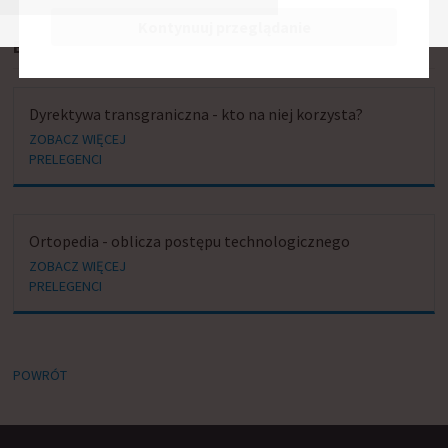
Kontynuuj przeglądanie
BIERZE UDZIAŁ W SESJACH:
Dyrektywa transgraniczna - kto na niej korzysta?
ZOBACZ WIĘCEJ
PRELEGENCI
Ortopedia - oblicza postępu technologicznego
ZOBACZ WIĘCEJ
PRELEGENCI
POWRÓT