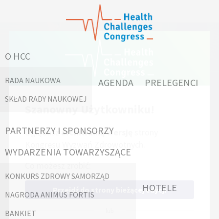
PARTNERZY I
O HCC
SPONSORZY
RADA NAUKOWA
AGENDA
PRELEGENCI
SKŁAD RADY NAUKOWEJ
Szanowny Użytkowniku!
PARTNERZY I SPONSORZY
Oglądasz
archiwalną wersję
strony
Kongresu Wyzwań Zdrowotnych.
WYDARZENIA TOWARZYSZĄCE
Współgospodarze
Co możesz zrobić:
KONKURS ZDROWY SAMORZĄD
HOTELE
Przejdź do strony bieżącej edycji
NAGRODA ANIMUS FORTIS
lub
BANKIET