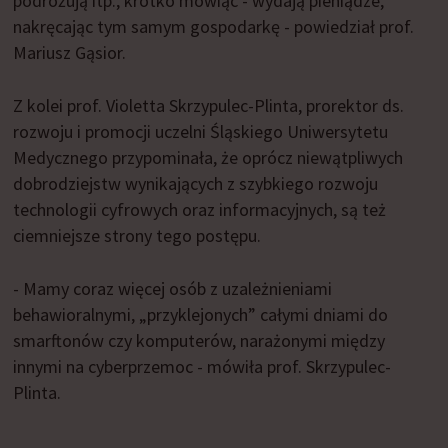
podróżują itp., krótko mówiąc - wydają pieniądze,
nakręcając tym samym gospodarkę - powiedział prof.
Mariusz Gąsior.
Z kolei prof. Violetta Skrzypulec-Plinta, prorektor ds.
rozwoju i promocji uczelni Śląskiego Uniwersytetu
Medycznego przypominała, że oprócz niewątpliwych
dobrodziejstw wynikających z szybkiego rozwoju
technologii cyfrowych oraz informacyjnych, są też
ciemniejsze strony tego postępu.
- Mamy coraz więcej osób z uzależnieniami
behawioralnymi, „przyklejonych” całymi dniami do
smarftonów czy komputerów, narażonymi między
innymi na cyberprzemoc - mówiła prof. Skrzypulec-
Plinta.