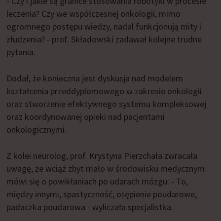
- Czy i jakie są granice stosowania robotyki w procesie
leczenia? Czy we współczesnej onkologii, mimo
ogromnego postępu wiedzy, nadal funkcjonują mity i
złudzenia? - prof. Składowski zadawał kolejne trudne
pytania.
Dodał, że konieczna jest dyskusja nad modelem
kształcenia przeddyplomowego w zakresie onkologii
oraz stworzenie efektywnego systemu kompleksowej
oraz koordynowanej opieki nad pacjentami
onkologicznymi.
Z kolei neurolog, prof. Krystyna Pierzchała zwracała
uwagę, że wciąż zbyt mało w środowisku medycznym
mówi się o powikłaniach po udarach mózgu: - To,
między innymi, spastyczność, otępienie poudarowe,
padaczka poudarowa - wyliczała specjalistka.