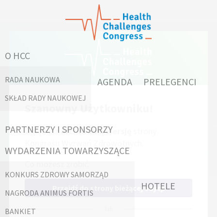
KONGRES WYZWAŃ
O HCC
ZDROWOTNYCH:
RADA NAUKOWA
AGENDA
PRELEGENCI
SKŁAD RADY NAUKOWEJ
Szanowny Użytkowniku!
TRZEBA ZADAWAĆ
PARTNERZY I SPONSORZY
Oglądasz
archiwalną wersję
strony
TRUDNE PYTANIA
Kongresu Wyzwań Zdrowotnych.
WYDARZENIA TOWARZYSZĄCE
Co możesz zrobić:
KONKURS ZDROWY SAMORZĄD
HOTELE
Przejdź do strony bieżącej edycji
NAGRODA ANIMUS FORTIS
Dokąd zmierza medycyna w dobie szybkiego rozwoju
lub
technologicznego, wpływ stanu zdrowia społeczeństw
BANKIET