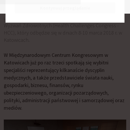
na gospodarkę, rosnące koszty opieki zdrowotnej. To
Kontynuuj przeglądanie
ważniejsze z wielu zagadnień, na które zwracali uwagę
uczestnicy spotkania Rady Naukowej III Kongresu
Wyzwań Zdrowotnych (Health Challenges Congress -
HCC), który odbędzie się w dniach 8-10 marca 2018 r. w
Katowicach.
W Międzynarodowym Centrum Kongresowym w
Katowicach już po raz trzeci spotkają się wybitni
specjaliści reprezentujący kilkanaście dyscyplin
medycznych, a także przedstawiciele świata nauki,
gospodarki, biznesu, finansów, rynku
ubezpieczeniowego, organizacji pozarządowych,
polityki, administracji państwowej i samorządowej oraz
mediów.