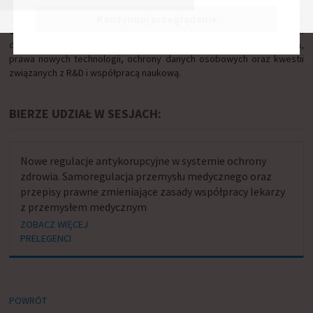
prawnik w dziale Life Science kancelarii Traple Konarski Podrecki i
Wspólnicy. Absolwentka stosunków międzynarodowych oraz prawa na
Kontynuuj przeglądanie
Uniwersytecie Warszawskim. Zajmuje się międzynarodowym
doradztwem prawnym w zakresie prawa zamówień publicznych,
prawa nowych technologii, ochrony danych osobowych oraz kwestii
związanych z R&D i współpracą naukową.
BIERZE UDZIAŁ W SESJACH:
Nowe regulacje antykorupcyjne w systemie ochrony
zdrowia. Samoregulacja przemysłu medycznego oraz
przepisy prawne zmieniające zasady współpracy lekarzy
z przemysłem medycznym
ZOBACZ WIĘCEJ
PRELEGENCI
POWRÓT