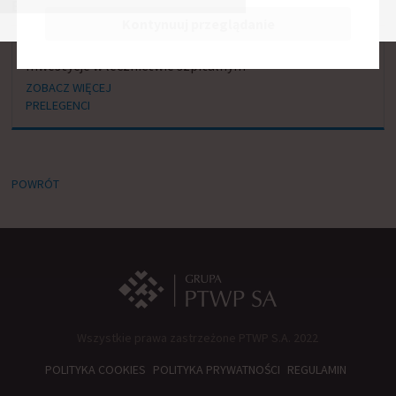
BIERZE UDZIAŁ W SESJACH:
Kontynuuj przeglądanie
Inwestycje w lecznictwie szpitalnym
ZOBACZ WIĘCEJ
PRELEGENCI
POWRÓT
Wszystkie prawa zastrzeżone PTWP S.A. 2022
POLITYKA COOKIES
POLITYKA PRYWATNOŚCI
REGULAMIN