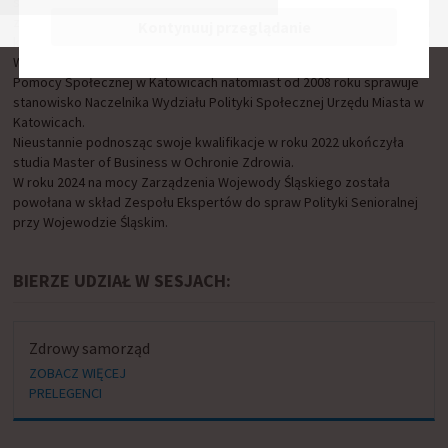
specjalizacji polityka społeczna, ukończyła studia podyplomowe z
zakresu Organizacji Pomocy Społecznej oraz studia podyplomowe na
Kontynuuj przeglądanie
kierunku Zarządzanie zasobami ludzkimi.
W latach 2006 – 2008 pełniła funkcję Dyrektora Miejskiego Ośrodka
Pomocy Społecznej w Katowicach natomiast od 2008 roku sprawuje
stanowisko Naczelnika Wydziału Polityki Społecznej Urzędu Miasta w
Katowicach.
Nieustannie podnosząc swoje kwalifikacje w roku 2022 ukończyła
studia Master of Business w Ochronie Zdrowia.
W roku 2024 na mocy Zarządzenia Wojewody Śląskiego została
powołana w skład Zespołu Ekspertów do spraw Polityki Senioralnej
przy Wojewodzie Śląskim.
BIERZE UDZIAŁ W SESJACH:
Zdrowy samorząd
ZOBACZ WIĘCEJ
PRELEGENCI