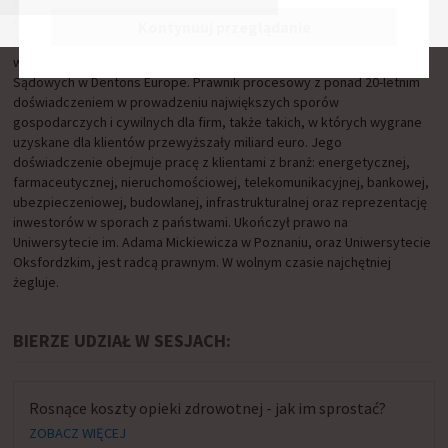
świecie i w Polsce. Współkieruje Praktyką Prawa Farmaceutycznego i
Ochrony Zdrowia oraz Praktyką Postępowań Sądowych i
Kontynuuj przeglądanie
Arbitrażowych w warszawskim biurze kancelarii. Przez jedenaście lat
współkierował kilkudziesięcioosobową Praktyką Postępowań
Sądowych w Dentons Europe. Prawnik procesowy z ponad 20-letnim
doświadczeniem w prowadzeniu największych sporów
gospodarczych i cywilnych dla firm, także takich, w których wygrane
uzyskane dla klientów przewyższały miliard euro. Jego
doświadczenie obejmuje pracę z klientami z branż: energetycznej,
farmaceutycznej, nieruchomościowej, telekomunikacyjnej, bankowej,
ubezpieczeniowej, budowlanej, infrastrukturalnej oraz reprezentację
inwestorów w sporach z państwami. Ukończył prawo na
Uniwersytecie im. Adama Mickiewicza w Poznaniu, oraz Uniwersytecie
Oksfordzkim, jest radcą prawnym. W wolnym czasie najchętniej
żegluje.
BIERZE UDZIAŁ W SESJACH:
Rosnące koszty opieki zdrowotnej - jak im sprostać?
ZOBACZ WIĘCEJ