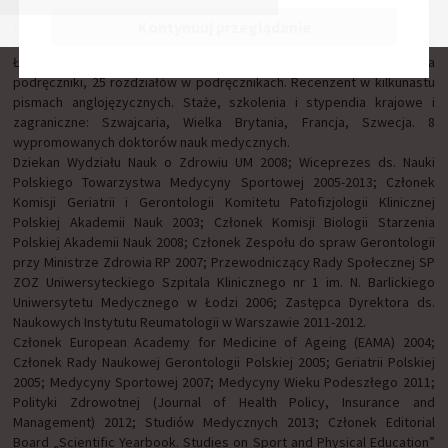
1986. Specjalizacje z chorób wewnętrznych, medycyny sportowej,
geriatrii, rehabilitacji medycznej. Od 2005 roku profesor nauk
Kontynuuj przeglądanie
medycznych i kierownik Kliniki Geriatrii Uniwersytetu Medycznego w
Łodzi. Na dorobek naukowy składa się ponad 200 publikacji, dwa
podręczniki, 25 rozdziałów w podręcznikach. Recenzent w kilkunastu
pismach anglojęzycznych. Staże, szkolenia i stypendia krajowe i
zagraniczne: Szwajcaria, Wielka Brytania, Francja, Szwecja. 8
wypromowanych doktorów nauk medycznych.
Dziekan Wydziału Nauk o Zdrowiu UM 2008; Wiceprezes ds. Nauki
Polskiego Towarzystwa Medycyny Sportowej 2005-2013; Członek
Komisji Geriatrii i Gerontologii Komitetu Patofizjologii Klinicznej
Polskiej Akademii Nauk 2003; Członek Komisji Biologii Starzenia
Polskiej Akademii Nauk 2008; Członek Zespołu do spraw Gerontologii
przy Ministrze Zdrowia RP 2007; Przewodniczący Rady Społecznej SP
ZOZ Uniwersyteckiego Szpitala Klinicznego nr 1 im. N. Barlickiego
Uniwersytetu Medycznego w Łodzi 2006; Zastępca Dyrektora ds.
Naukowych Instytutu Reumatologii w Warszawie 2011-2012.
Członek European Academy for Medicine of Ageing (EAMA) 2004;
Członek Rady Naukowej Gerontologii Polskiej 2005; Geriatrii Polskiej
2005; Medycyny Sportowej 2007; Medycyny Wieku Podeszłego 2011;
Polityki Zdrowotnej (Journal of Health Policy, Insurance and
Management) 2012; Studiów Medycznych 2013; Członek Editorial
Board „Scientific Yearbook. Studies on Sport and Physical Education”