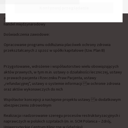
wiceprzewodniczący sejmowej Komisji Finansów Publicznych, w
latach 2008-2012 pełnił funkcję Sekretarza Stanu w Ministerstwie
Kontynuuj przeglądanie
Zdrowia.
Absolwent Uniwersytetu Ekonomicznego w Poznaniu, specjalizacja:
handel międzynarodowy
Doświadczenia zawodowe:
Opracowanie programu oddłużania placówek ochrony zdrowia
przekształcanych z spzoz w spółki kapitałowe (tzw. Plan B)
Przygotowanie, wdrożenie i współautorstwo wielu obowiązujących
aktów prawnych, w tym m.in. ustawy o działalności leczniczej, ustawy
o prawach pacjenta i Rzeczniku Praw Pacjenta, ustawy
„refundacyjnej”, ustawy o systemie informacji w ochronie zdrowia
oraz aktów wykonawczych do nich
Współautor koncepcji a następnie projektu ustawy o dodatkowym
ubezpieczeniu zdrowotnym
Realizacja i nadzorowanie szeregu procesów restrukturyzacyjnych i
naprawczych w polskich szpitalach (m. in. SCM Polanica – Zdrój,
Uniwersyteckie Centrum Kliniczne w Gdańsku)