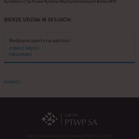
Dyrektora w Pionie Rynków Międzynarodowych Banku BPH
BIERZE UDZIAŁ W SESJACH:
Medycyna oparta na wartości
ZOBACZ WIĘCEJ
PRELEGENCI
POWRÓT
Wszystkie prawa zastrzeżone PTWP S.A. 2022