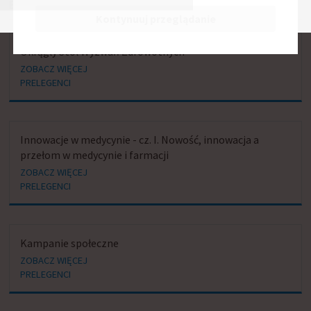
BIERZE UDZIAŁ W SESJACH:
Kontynuuj przeglądanie
Okrągły Stół Wyzwań Zdrowotnych
ZOBACZ WIĘCEJ
PRELEGENCI
Innowacje w medycynie - cz. I. Nowość, innowacja a
przełom w medycynie i farmacji
ZOBACZ WIĘCEJ
PRELEGENCI
Kampanie społeczne
ZOBACZ WIĘCEJ
PRELEGENCI