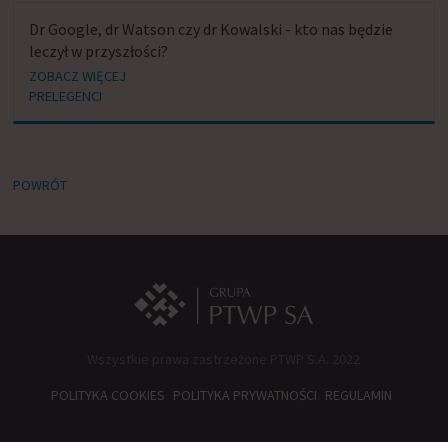
Dr Google, dr Watson czy dr Kowalski - kto nas będzie
leczył w przyszłości?
ZOBACZ WIĘCEJ
PRELEGENCI
POWRÓT
Wszystkie prawa zastrzeżone PTWP S.A. 2022
POLITYKA COOKIES
POLITYKA PRYWATNOŚCI
REGULAMIN