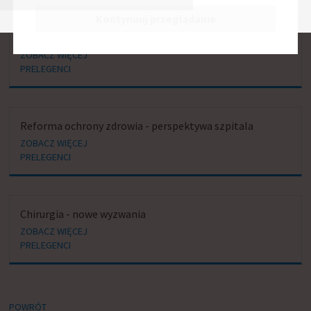
Kontynuuj przeglądanie
Medycyna oparta na wartości
ZOBACZ WIĘCEJ
PRELEGENCI
Reforma ochrony zdrowia - perspektywa szpitala
ZOBACZ WIĘCEJ
PRELEGENCI
Chirurgia - nowe wyzwania
ZOBACZ WIĘCEJ
PRELEGENCI
POWRÓT