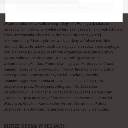
Senioralnej, Przewodnicząca Parlamentarnego Zespołu ds
Rozwiązywania Problemów Uzależnień, Wiceprzewodnicząca
Kontynuuj przeglądanie
Parlamentarnego Zespołu ds Dzieci, członek Sejmowej Komisji
Zdrowia, przedsiębiorca, terapeuta uzależnień, działaczka społeczna.
Wspiera bohaterów walki o niepodległość. Pomaga działaczom
opozycyjnym, którzy w wyniku swego zaangażowania utracili zdrowie,
środki utrzymania i do dziś nie doczekali się rzeczywistej
rekompensaty. Stworzyła i prowadzi jedyny w Polsce ośrodek
pomocy dla weteranów i osób działających na rzecz niepodległego
bytu państwa polskiego, w którym organizuje bezpłatne pobyty
wypoczynkowo-relaksacyjne. Jest współorganizatorem i
wolontariuszką Fundacji Pomorska Inicjatywa Historyczna. Dba o
pamięć historyczną, aktywizując młodych ludzi do troski o dobro
naszego kraju. Aranżuje uroczystości i obchody rocznic,
upamiętniające wydarzenia oraz ludzi działających na rzecz
odzyskania przez Polskę niepodległości. Od 2010 roku
współkoordynuje coroczne uroczystości związane z projektem
„Ludzie sierpnia 80 w Gdyni”. Odznaczona Krzyżem Solidarności
Walczącej, Krzyżem Kawalerskim Orderu Odrodzenia Polski,
odznaczeniem Bohaterom Sierpnia oraz Zasłużony dla Kultury.
BIERZE UDZIAŁ W SESJACH: