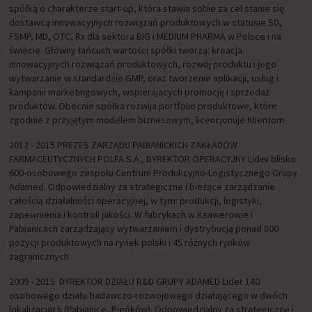
spółką o charakterze start-up, która stawia sobie za cel stanie się
dostawcą innowacyjnych rozwiązań produktowych w statusie SD,
FSMP, MD, OTC, Rx dla sektora BIG i MEDIUM PHARMA w Polsce i na
świecie. Główny łańcuch wartości spółki tworzą: kreacja
innowacyjnych rozwiązań produktowych, rozwój produktu i jego
wytwarzanie w standardzie GMP, oraz tworzenie aplikacji, usług i
kampanii marketingowych, wspierających promocję i sprzedaż
produktów. Obecnie spółka rozwija portfolio produktowe, które
zgodnie z przyjętym modelem biznesowym, licencjonuje Klientom.
2012 - 2015 PREZES ZARZĄDU PABIANICKICH ZAKŁADÓW
FARMACEUTYCZNYCH POLFA S.A., DYREKTOR OPERACYJNY Lider blisko
600-osobowego zespołu Centrum Produkcyjno-Logistycznego Grupy
Adamed. Odpowiedzialny za strategiczne i bieżące zarządzanie
całością działalności operacyjnej, w tym: produkcji, logistyki,
zapewnienia i kontroli jakości. W fabrykach w Ksawerowie i
Pabianicach zarządzający wytwarzaniem i dystrybucją ponad 800
pozycji produktowych na rynek polski i 45 różnych rynków
zagranicznych.
2009 - 2015 DYREKTOR DZIAŁU R&D GRUPY ADAMED Lider 140
osobowego działu badawczo-rozwojowego działającego w dwóch
lokalizacjach (Pabianice, Pieńków). Odpowiedzialny za strategiczne i