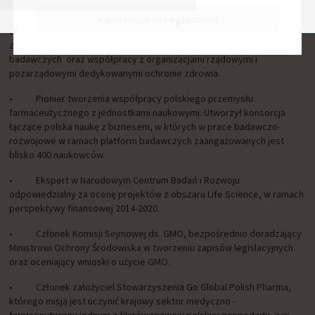
szczególności w zakresie badań i rozwoju, produkcji, dystrybucji i
kontroli jakości. Absolwent Wydziału Farmaceutycznego
Kontynuuj przeglądanie
Warszawskiego Uniwersytety Medycznego z szeroką praktyką w
zakresie zarządzania, prowadzenia innowacyjnych projektów
badawczych oraz współpracy z organizacjami rządowymi i
pozarządowymi dedykowanymi ochronie zdrowia.
• Pionier tworzenia współpracy polskiego przemysłu
farmaceutycznego z jednostkami naukowymi. Utworzył konsorcja
łączące polska naukę z biznesem, w których w prace badawczo-
rozwojowe w ramach platform badawczych zaangażowanych jest
blisko 400 naukowców.
• Ekspert w Narodowym Centrum Badań i Rozwoju
odpowiedzialny za ocenę projektów z obszaru Life Science, w ramach
perspektywy finansowej 2014-2020.
• Członek Komisji Sejmowej ds. GMO, bezpośrednio doradzający
Ministrowi Ochrony Środowiska w tworzeniu zapisów legislacyjnych
oraz oceniający wnioski o użycie GMO.
• Członek założyciel Stowarzyszenia Go Global Polish Pharma,
którego misją jest uczynić krajowy sektor medyczno -