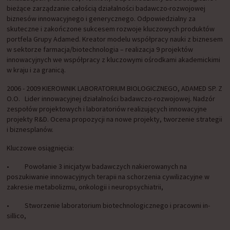
bieżące zarządzanie całością działalności badawczo-rozwojowej
biznesów innowacyjnego i generycznego. Odpowiedzialny za
skuteczne i zakończone sukcesem rozwoje kluczowych produktów
portfela Grupy Adamed. Kreator modelu współpracy nauki z biznesem
w sektorze farmacja/biotechnologia – realizacja 9 projektów
innowacyjnych we współpracy z kluczowymi ośrodkami akademickimi
w kraju i za granicą.
2006 - 2009 KIEROWNIK LABORATORIUM BIOLOGICZNEGO, ADAMED SP. Z
O.O. Lider innowacyjnej działalności badawczo-rozwojowej. Nadzór
zespołów projektowych i laboratoriów realizujących innowacyjne
projekty R&D. Ocena propozycji na nowe projekty, tworzenie strategii
i biznesplanów.
Kluczowe osiągnięcia:
• Powołanie 3 inicjatyw badawczych nakierowanych na
poszukiwanie innowacyjnych terapii na schorzenia cywilizacyjne w
zakresie metabolizmu, onkologii i neuropsychiatrii,
• Stworzenie laboratorium biotechnologicznego i pracowni in-
sillico,