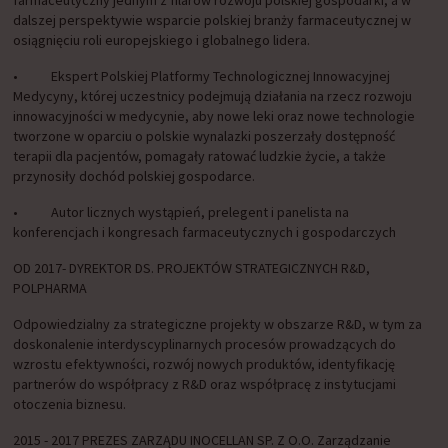
farmaceutyczny jednym z filarów rozwoju polskiej gospodarki, a w
dalszej perspektywie wsparcie polskiej branży farmaceutycznej w
osiągnięciu roli europejskiego i globalnego lidera.
• Ekspert Polskiej Platformy Technologicznej Innowacyjnej
Medycyny, której uczestnicy podejmują działania na rzecz rozwoju
innowacyjności w medycynie, aby nowe leki oraz nowe technologie
tworzone w oparciu o polskie wynalazki poszerzały dostępność
terapii dla pacjentów, pomagały ratować ludzkie życie, a także
przynosiły dochód polskiej gospodarce.
• Autor licznych wystąpień, prelegent i panelista na
konferencjach i kongresach farmaceutycznych i gospodarczych
OD 2017- DYREKTOR DS. PROJEKTÓW STRATEGICZNYCH R&D,
POLPHARMA
Odpowiedzialny za strategiczne projekty w obszarze R&D, w tym za
doskonalenie interdyscyplinarnych procesów prowadzących do
wzrostu efektywności, rozwój nowych produktów, identyfikację
partnerów do współpracy z R&D oraz współpracę z instytucjami
otoczenia biznesu.
2015 - 2017 PREZES ZARZĄDU INOCELLAN SP. Z O.O. Zarządzanie