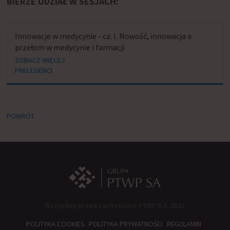
BIERZE UDZIAŁ W SESJACH:
Innowacje w medycynie - cz. I. Nowość, innowacja a
przełom w medycynie i farmacji
ZOBACZ WIĘCEJ
PRELEGENCI
POWRÓT
Wszystkie prawa zastrzeżone PTWP S.A. 2022
POLITYKA COOKIES
POLITYKA PRYWATNOŚCI
REGULAMIN