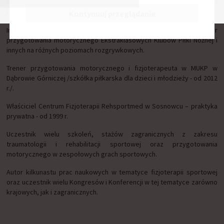
Wykładowca AWF Katowice Wydziału Fizjoterapii, Kierownik Zakładu
Fizjoterapii i Medycyny Sportowej – od 1998 r.
Kontynuuj przeglądanie
Instruktor piłki nożnej i odnowy biologicznej, były trener
przygotowania motorycznego Ekstraklasowych Klubów Piłki Nożnej i
innych na różnych poziomach rozgrywkowych.
Trener przygotowania motorycznego i fizjoterapeuta w MUKP w
Dąbrowie Górniczej /szkółka piłkarska dla dzieci i młodzieży - od 2012
r./.
Właściciel Centrum Fizjoterapii Rehsportmed w Sosnowcu – praktyka
prywatna - od 1999 r.
Uczestnik wielu szkoleń, stażów zagranicznych z zakresu
traumatologii i rehabilitacji sportowej oraz przygotowania
motorycznego w zespołowych grach sportowych.
Autor kilkunastu prac naukowych w tematyce fizjoterapii sportowej
oraz uczestnik wielu Kongresów i Konferencji w tej tematyce zarówno
krajowych, jak i zagranicznych.