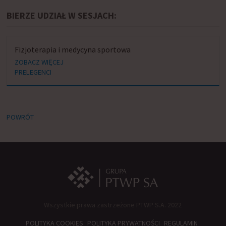
BIERZE UDZIAŁ W SESJACH:
Fizjoterapia i medycyna sportowa
ZOBACZ WIĘCEJ
PRELEGENCI
POWRÓT
Wszystkie prawa zastrzeżone PTWP S.A. 2022
POLITYKA COOKIES
POLITYKA PRYWATNOŚCI
REGULAMIN