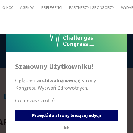
O HCC
AGENDA
PRELEGENCI
PARTNERZY I SPONSORZY
WYDAR
PRELEGENCI
Szanowny Użytkowniku!
Oglądasz
archiwalną wersję
strony
Kongresu Wyzwań Zdrowotnych.
L
Ł
M
N
O
P
R
S
Ś
T
W
Z
Ż
Co możesz zrobić:
Przejdź do strony bieżącej edycji
AREK DEJA
lub