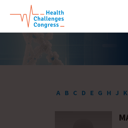
A
B
C
D
E
G
H
J
K
M