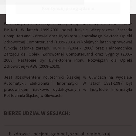
IT. Od 2010 r. pełnił funkcję Dyrektora Pionu Opieki Zdrowotnej w
Asseco Poland, a od marca 2016 r. jest Wiceprezesem Zarządu
Kontynuuj przeglądanie
Asseco Poland.
Wcześniej Prezes Zarządu PiK Systemy Informatyczne Gliwice oraz
PiK-Net. W latach 1999-2001 pełnił funkcję Wiceprezesa Zarządu
ComputerLand Zdrowie oraz Dyrektora Generalnego Sektora Opieki
Zdrowotnej ComputerLand (1999-2005). W kolejnych latach sprawował
funkcję członka zarządu RUM IT (2004 - 2006) oraz Pełnomocnika
Zarządu ds. Opieki Zdrowotnej ComputerLand oraz Sygnity (2005-
2008). Następnie był Dyrektorem Pionu Rozwiązań dla Opieki
Zdrowotnej w ABG (2008-2010).
Jest absolwentem Politechniki Śląskiej w Gliwicach na wydziale
Automatyki, Elektroniki i Informatyki. W latach 1981-1987 był
pracownikiem naukowo dydaktycznym w Instytucie Informatyki
Politechniki Śląskiej w Gliwicach.
BIERZE UDZIAŁ W SESJACH:
E-zdrowie - pacjent, gabinet, szpital, region, kraj