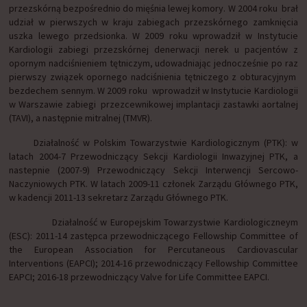
przezskórną bezpośrednio do mięśnia lewej komory. W 2004 roku brał
udział w pierwszych w kraju zabiegach przezskórnego zamknięcia
uszka lewego przedsionka. W 2009 roku wprowadził w Instytucie
Kardiologii zabiegi przezskórnej denerwacji nerek u pacjentów z
opornym nadciśnieniem tętniczym, udowadniając jednocześnie po raz
pierwszy związek opornego nadciśnienia tętniczego z obturacyjnym
bezdechem sennym. W 2009 roku wprowadził w Instytucie Kardiologii
w Warszawie zabiegi przezcewnikowej implantacji zastawki aortalnej
(TAVI), a następnie mitralnej (TMVR).
Działalność w Polskim Towarzystwie Kardiologicznym (PTK): w
latach 2004-7 Przewodniczący Sekcji Kardiologii Inwazyjnej PTK, a
nastepnie (2007-9) Przewodniczący Sekcji Interwencji Sercowo-
Naczyniowych PTK. W latach 2009-11 członek Zarządu Głównego PTK,
w kadencji 2011-13 sekretarz Zarządu Głównego PTK.
Działalność w Europejskim Towarzystwie Kardiologiczneym
(ESC): 2011-14 zastępca przewodniczącego Fellowship Committee of
the European Association for Percutaneous Cardiovascular
Interventions (EAPCI); 2014-16 przewodniczący Fellowship Committee
EAPCI; 2016-18 przewodniczący Valve for Life Committee EAPCI.