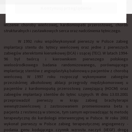
roku na stanowisku Kierownika Kliniki Kardiologii i Angiologii
Kontynuuj przeglądanie
Interwencyjnej.
Główne zainteresowania zawodowe i naukowe: przezskórne
leczenie choroby wieńcowej, kardiomiopatii przerostowej, chorób
strukturalnych i zastawkowych serca oraz nadciśnienia tętniczego.
W 1992 roku współwykonywał pierwszy w Polsce zabieg
implantacji stentu do tętnicy wieńcowej oraz jedne z pierwszych
zabiegów aterektomii kierunkowej (DCA) i ssącej (TEC). W latach 1994-
96 był twórcą i kierownikiem pierwszego polskiego
wieloośrodkowego badania randomizowanego, porównującego
implantację stentów z angioplastyką balonową u pacjentów z chorobą
wieńcową. W 1997 roku rozpoczął wykonywanie zabiegów
przezskórnej alkoholowej ablacji przegrody międzykomorowej u
pacjentów z kardiomiopatią przerostową zawężającą (HOCM) oraz
zabiegów implantacji stentów do tętnic szyjnych. W dniu 13.03.2001
przeprowadził pierwszy w kraju zabieg brachyterapii
wewnątrzwieńcowej z zastosowaniem promieniowania beta u
pacjenta z restenozą w stencie, tym samym wprowadzając tę metodę
terapeutyczną do kardiologii interwencyjnej w Polsce. W roku 2002
wykonał pierwszy w Polsce zabieg terapeutycznej angiogenezy -
podania genu kodującego czynnik wzrostu naczyń (VEGF) drogą