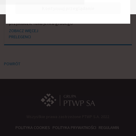
Kontynuuj przeglądanie
Model opieki nad pacjentem onkologicznym na
przykładzie raka jelita grubego
ZOBACZ WIĘCEJ
PRELEGENCI
POWRÓT
Wszystkie prawa zastrzeżone PTWP S.A. 2022
POLITYKA COOKIES
POLITYKA PRYWATNOŚCI
REGULAMIN