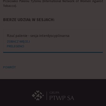
Przeciwko Paleniu Tytoniu (International Network of Women Against
Tobacco).
BIERZE UDZIAŁ W SESJACH:
Rzuć palenie - sesja interdyscyplinarna
ZOBACZ WIĘCEJ
PRELEGENCI
POWRÓT