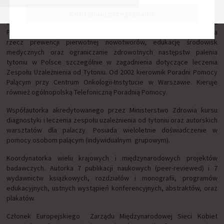
Magdalena Cedzyńska
, psycholog (Uniwersytet Warszawski,
Kontynuuj przeglądanie
Wydział Psychologii), psychoterapeuta (Profesjonalna Szkoła
Psychoterapii przy SWPS). Od 15 lat zaangażowana w działania na
rzecz prewencji pierwotnej nowotworów, edukację środowisk
medycznych oraz ograniczanie zdrowotnych następstw palenia
tytoniu w Polsce szczególnie w zagadnienia dotyczące leczenia
Zespołu Uzależnienia od Tytoniu. Od 2002 kierownik Poradni Pomocy
Palącym przy Centrum Onkologii-Instytucie w Warszawie. Kieruje
również ogólnopolską Telefoniczną Poradnią Pomocy.
Współautorka akredytowanego przez Ministerstwo Zdrowia kursu
diagnostyki i leczenia zespołu uzależnienia od tytoniu oraz autorskich
warsztatów dla palaczy. Posiada wieloletnie doświadczenie w
pomocy osobom palącym (indywidualnym grupowym).
Koordynatorka wielu krajowych i międzynarodowych projektów
badawczych. Autorka 7 publikacji naukowych (peer-reviewed) i 7
wydawnictw książkowych, rozdziałów i monografii, programów
edukacyjnych, ustnych wystąpień konferencyjnych, abstraktów, oraz
plakatów.
Członek Europejskiego Zarządu Międzynarodowej Sieci Kobiet