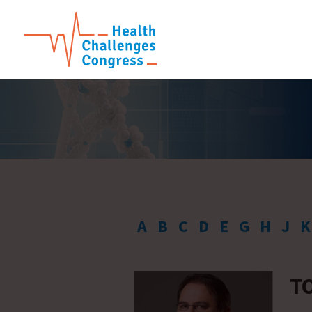
A
B
C
D
E
G
H
J
K
T