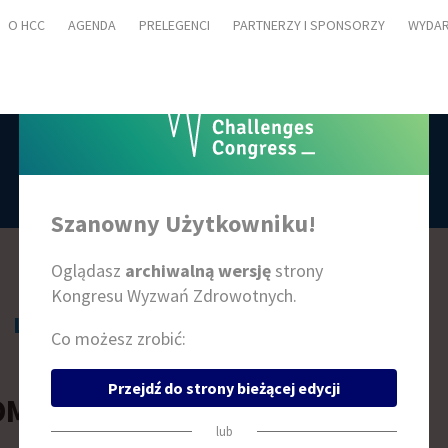
O HCC
AGENDA
PRELEGENCI
PARTNERZY I SPONSORZY
WYDAR
PRELEGENCI
Szanowny Użytkowniku!
Oglądasz
archiwalną wersję
strony
Kongresu Wyzwań Zdrowotnych.
L
Ł
M
N
O
P
R
S
Ś
T
W
Z
Ż
Co możesz zrobić:
Przejdź do strony bieżącej edycji
OMASZ SZCZEPAŃSKI
lub