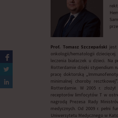
rekt
Hema
Samo
prze
Prof. Tomasz Szczepański
jest 
onkologii/hematologii dziecięcej
leczenia białaczek u dzieci. N
Rotterdamie dzięki stypendium n
pracę doktorską „Immunofenotypi
minimalnej choroby resztkowej
Rotterdamie. W 2005 r. złożył
receptorów limfocytów T w ostre
nagrodą Prezesa Rady Ministrów
medycznych. Od 2009 r. pełni fun
Uniwersytetu Medycznego w Katowi