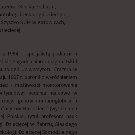
edra i Klinika Pediatrii,
tologii i Onkologii Dziecięcej,
awa Szyszko ŚUM w Katowicach,
ziecięcej
1994 r., specjalistą pediatrii i
ł się zagadnieniami diagnostyki i
munologii Uniwersytetu Erazma w
u 1997 r. obronił z wyróżnieniem
zieci - możliwości monitorowania
 kontynuował badania naukowe w
anżacje genów immunoglobulin i
mfocytów B u dzieci” (wyróżniona
j Polskiej tytuł profesora nauk
ii Dziecięcej w Zabrzu, Śląskiego
kologii Dziecięcej Samodzielnego