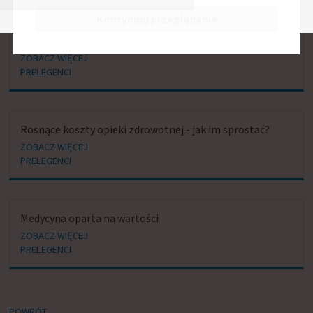
Kontynuuj przeglądanie
Okrągły Stół Wyzwań Zdrowotnych
ZOBACZ WIĘCEJ
PRELEGENCI
Rosnące koszty opieki zdrowotnej - jak im sprostać?
ZOBACZ WIĘCEJ
PRELEGENCI
Medycyna oparta na wartości
ZOBACZ WIĘCEJ
PRELEGENCI
POWRÓT