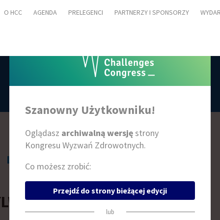
O HCC
AGENDA
PRELEGENCI
PARTNERZY I SPONSORZY
WYDAR
PRELEGENCI
Szanowny Użytkowniku!
Oglądasz
archiwalną wersję
strony
Kongresu Wyzwań Zdrowotnych.
L
Ł
M
N
O
P
R
S
Ś
T
W
Z
Ż
Co możesz zrobić:
Przejdź do strony bieżącej edycji
YLWIA WĄDRZYK
lub