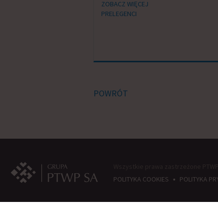
ZOBACZ WIĘCEJ
PRELEGENCI
POWRÓT
Wszystkie prawa zastrzeżone PTWP 
•
POLITYKA COOKIES
POLITYKA P