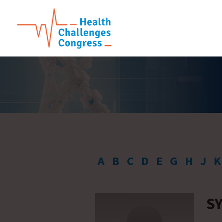
A
B
C
D
E
G
H
J
K
S