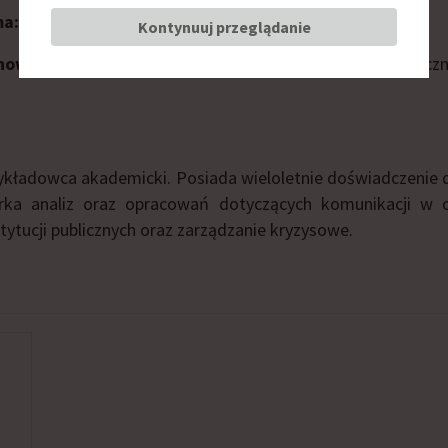
ma:
Narodowy Fundusz Zdrowia
Kontynuuj przeglądanie
nowisko:
p.o. dyrektora biura komunikacji społecznej, rzecz
 Wykładowca akademicki. Posiada wieloletnie doświadczenie d
rka analiz oraz opracowań dotyczących komunikacji w 
stytucji publicznych oraz zarządzanie kryzysowe.