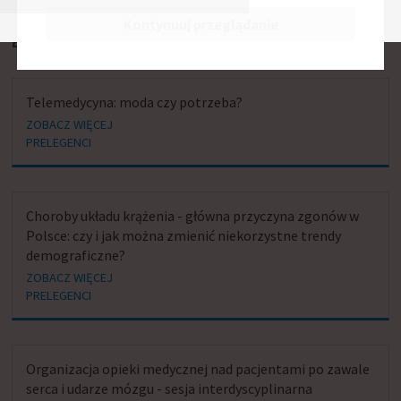
Kontynuuj przeglądanie
BIERZE UDZIAŁ W SESJACH:
Telemedycyna: moda czy potrzeba?
ZOBACZ WIĘCEJ
PRELEGENCI
Choroby układu krążenia - główna przyczyna zgonów w
Polsce: czy i jak można zmienić niekorzystne trendy
demograficzne?
ZOBACZ WIĘCEJ
PRELEGENCI
Organizacja opieki medycznej nad pacjentami po zawale
serca i udarze mózgu - sesja interdyscyplinarna