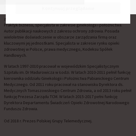
systemu opieki koordynowanej w Polsce.
Absolwent Wydziału Lekarskiego Akademii Medycznej w Łodzi.
Kontynuuj przeglądanie
Ukończył studia podyplomowe na kierunku zarządzanie w ochronie
zdrowia w Wyższej Szkole Zarządzania i Bankowości w Krakowie.
Praktyk biznesu, specjalista w zakresie ginekologii i położnictwa.
Autor publikacji naukowych z zakresu ochrony zdrowia. Posiada
wieloletnie doświadczenie w obszarze zarządzania firmą oraz
kluczowymi jej jednostkami. Specjalista w zakresie rynku opieki
zdrowotnej w Polsce, prawa medycznego, Kodeksu Spółek
Handlowych.
W latach 1997-2010 pracował w wojewódzkim Specjalistycznym
Szpitalu im. Dr Madurowicza w Łodzi. W latach 2010-2011 pełnił funkcję
kierownika oddziału Ginekologii i Położnictwa Pabianickiego Centrum
Medycznego. Od 2011 roku pracował na stanowisku Dyrektora ds.
Medycznych Tomaszowskiego Centrum Zdrowia, a od 2013 roku pełnił
funkcję Prezesa Zarządu TCM. W latach 2015-2017 pełni funkcję
Dyrektora Departamentu Świadczeń Opieki Zdrowotnej Narodowego
Funduszu Zdrowia.
Od 2018 r. Prezes Polskiej Grupy Telemedycznej.