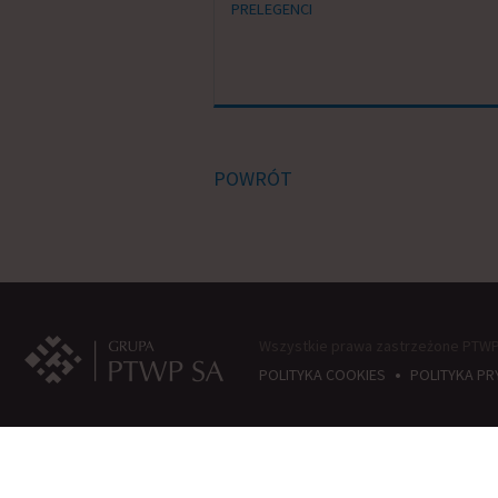
PRELEGENCI
POWRÓT
Wszystkie prawa zastrzeżone PTWP 
•
POLITYKA COOKIES
POLITYKA P