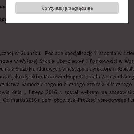
ma:
Narodowy Fundusz Zdrowia
Kontynuuj przeglądanie
nowisko:
p.o. prezesa, zastępca prezesa ds. medycznych
znej w Gdańsku. Posiada specjalizację II stopnia w dziedz
lomowe w Wyższej Szkole Ubezpieczeń i Bankowości w Wars
ch dla Służb Mundurowych, a następnie dyrektorem Szpita
acował jako dyrektor Mazowieckiego Oddziału Wojewódzkiego
lecznictwa Samodzielnego Publicznego Szpitala Kliniczneg
rowia dnia 1 lutego 2016 r. został wybrany na stanowi
. Od marca 2016 r. pełni obowiązki Prezesa Narodowego Fu