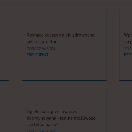
Rosnące koszty opieki zdrowotnej -
Wpł
jak im sprostać?
na 
ZOBACZ WIĘCEJ
ZOB
PRELEGENCI
PRE
Opieka kompleksowa czy
koordynowana - realne możliwości
czy tylko hasło?
ZOBACZ WIĘCEJ