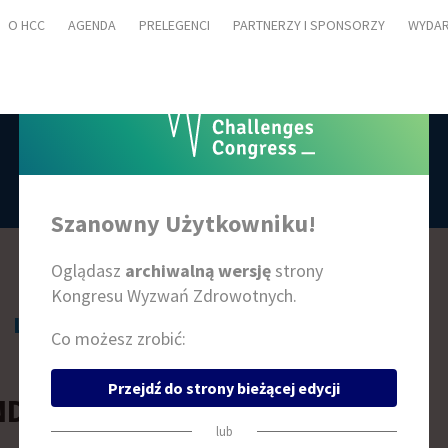
O HCC
AGENDA
PRELEGENCI
PARTNERZY I SPONSORZY
WYDAR
PRELEGENCI
Szanowny Użytkowniku!
Oglądasz
archiwalną wersję
strony
Kongresu Wyzwań Zdrowotnych.
L
Ł
M
N
O
P
R
S
Ś
T
W
Z
Ż
Co możesz zrobić:
Przejdź do strony bieżącej edycji
NDRZEJ JACYNA
lub