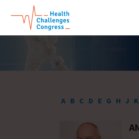
A
B
C
D
E
G
H
J
K
A