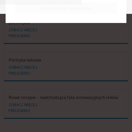
Kontynuuj przeglądanie
Przemysł farmaceutyczny - korzystajmy z jego
potencjału
ZOBACZ WIĘCEJ
PRELEGENCI
Polityka lekowa
ZOBACZ WIĘCEJ
PRELEGENCI
Nowe terapie – nadchodząca fala innowacyjnych leków
ZOBACZ WIĘCEJ
PRELEGENCI