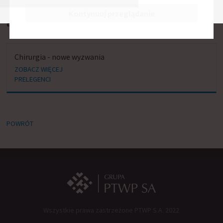
Kontynuuj przeglądanie
BIERZE UDZIAŁ W SESJACH:
Chirurgia - nowe wyzwania
ZOBACZ WIĘCEJ
PRELEGENCI
POWRÓT
Wszystkie prawa zastrzeżone PTWP S.A. 2022