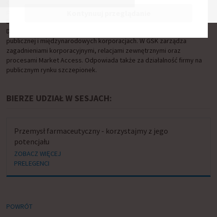
członek zarządu GSK oraz dyrektor relacji zewnętrznych i
publicznego rynku szczepionek. Jest absolwentem Wydziału
Kontynuuj przeglądanie
Dziennikarstwa i Nauk Politycznych na Uniwersytecie Warszawskim.
Doświadczenie zawodowe zdobywał pracując w administracji
publicznej i międzynarodowych korporacjach. W GSK zarządza
zagadnieniami korporacyjnymi, relacjami zewnętrznymi oraz
procesami Market Access. Odpowiada także za działalność firmy na
publicznym rynku szczepionek.
BIERZE UDZIAŁ W SESJACH:
Przemysł farmaceutyczny - korzystajmy z jego
potencjału
ZOBACZ WIĘCEJ
PRELEGENCI
POWRÓT