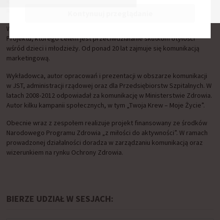
konsultant, wykładowca. Narratolog. Fundator oraz Przewodniczący
Rady Fundacji „Misja Medyczna”.
Kontynuuj przeglądanie
Współautor programu ogólnopolskiej akcji „zdrowa i aktywna gmina”.
Projektu, którego celem jest przeciwdziałanie skutkom otyłości
wśród dzieci i młodzieży. Od ponad 20 lat zajmuje się komunikacją
marketingową.
Wykładowca, autor opracowań i prezentacji w obszarze komunikacji
w JST, administracji rządowej oraz dla Przedsiębiorstw Szpitalnych. W
latach 2008-2012 odpowiadał za komunikację w Ministerstwie Zdrowia.
Autor kilku kampanii społecznych, w tym „Twoja Krew – Moje Życie”.
Obecnie wraz z zespołem realizuje projekt finansowany ze środków
Narodowego Programu Zdrowia „z miłości do aktywności”. W ramach
prowadzonej działalności doradza w zarządzaniu komunikacją oraz
wizerunkiem na rynku Ochrony Zdrowia.
BIERZE UDZIAŁ W SESJACH: