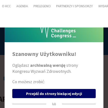
O HCC
AGENDA
PRELEGENCI
PARTNERZY I SPONSORZY
WYDAR
PRELEGENCI
Szanowny Użytkowniku!
Oglądasz
archiwalną wersję
strony
Kongresu Wyzwań Zdrowotnych.
L
Ł
M
N
O
P
R
S
Ś
T
W
Z
Ż
Co możesz zrobić:
Przejdź do strony bieżącej edycji
ARCIN PIEKLAK
lub