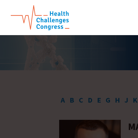
A
B
C
D
E
G
H
J
K
M