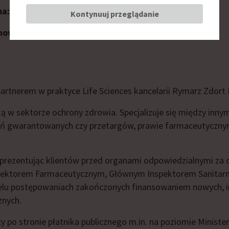
ma:
Rymarz Zdort Maruta
Kontynuuj przeglądanie
nowisko:
partner, Praktyka Life Sciences
artnerem w praktyce Life Sciences kancelarii Rymarz Zdort
ką w sektorze ochrony zdrowia. Specjalizuje się między inn
zeń gwarantowanych czy przetargów, prawie farmaceutyczn
prezentując klientów przed organami odpowiedzialnymi za 
spektorem Farmaceutycznym, Głównym Inspektorem Sanita
elu postępowaniach zakończonych finansowaniem nowych, 
nych.
 po stronie płatnika publicznego m.in. na poziomie Ministe