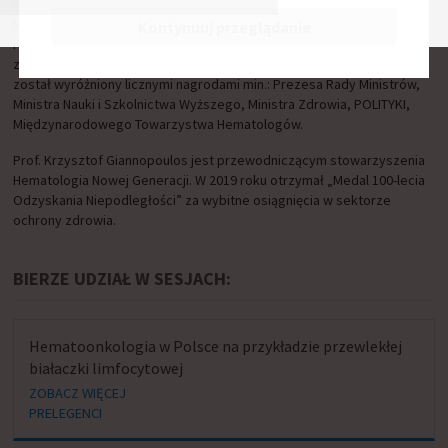
Kierownik Zakładu Hematoonkologii Doświadczalnej Uniwersytetu
Medycznego w Lublinie i lekarz kierujący Oddziałem
Kontynuuj przeglądanie
Hematologicznym Centrum Onkologii Ziemi Lubelskiej jest ekspertem
z dziedziny hematologii klinicznej i doświadczalnej. Dorobek naukowy
został wyróżniony licznymi nagrodami min.: Prezesa Rady Ministrów,
Ministra Nauki i Szkolnictwa Wyższego, Ministra Zdrowia, POLITYKI,
Międzynarodowego Towarzystwa Hematologów.
Prof. Krzysztof Giannopoulos jest przewodniczącym stowarzyszenia
Hematologia Nowej Generacji. W 2019 roku otrzymał „Medal 100-lecia
Odzyskania Niepodległości” za wybitne osiągnięcia w sektorze
ochrony zdrowia.
BIERZE UDZIAŁ W SESJACH:
Hematoonkologia w Polsce na przykładzie przewlekłej
białaczki limfocytowej
ZOBACZ WIĘCEJ
PRELEGENCI