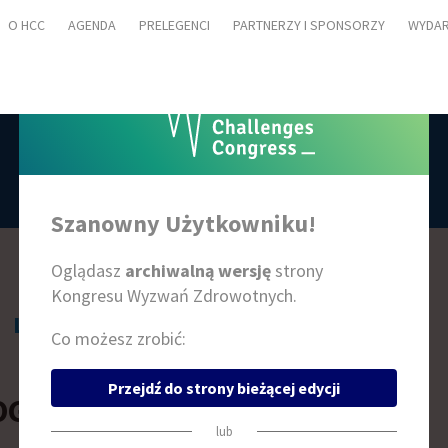
O HCC
AGENDA
PRELEGENCI
PARTNERZY I SPONSORZY
WYDAR
PRELEGENCI
Szanowny Użytkowniku!
Oglądasz
archiwalną wersję
strony
Kongresu Wyzwań Zdrowotnych.
L
Ł
M
N
O
P
R
S
Ś
T
W
Z
Ż
Co możesz zrobić:
Przejdź do strony bieżącej edycji
OGUSŁAW OKOPIEŃ
lub