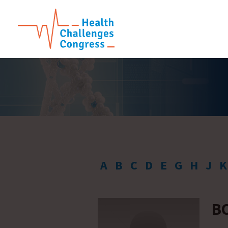
A
B
C
D
E
G
H
J
K
B