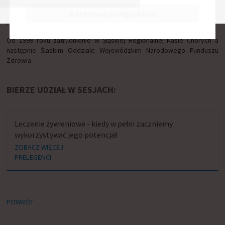
Mgr pielęgniarstwa, Specjalista w dziedzinie pielęgniarstwa opieki
długoterminowej i medycyny społecznej, Podyplomowe Studia
Kontynuuj przeglądanie
Menadżerskie -Zarządzanie Technologiami Medycznymi
Od 1999 roku zatrudnienie w Śląskiej Regionalnej Kasie Chorych a
następnie Śląskim Oddziale Wojewódzkim Narodowego Funduszu
Zdrowia
BIERZE UDZIAŁ W SESJACH:
Leczenie żywieniowe - kiedy w pełni zaczniemy
wykorzystywać jego potencjał
ZOBACZ WIĘCEJ
PRELEGENCI
POWRÓT