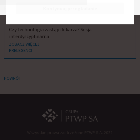
BIERZE UDZIAŁ W SESJACH:
Kontynuuj przeglądanie
Czy technologia zastąpi lekarza? Sesja
interdyscyplinarna
ZOBACZ WIĘCEJ
PRELEGENCI
POWRÓT
Wszystkie prawa zastrzeżone PTWP S.A. 2022