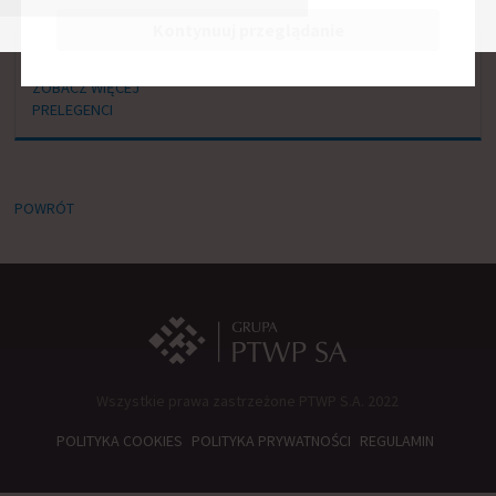
Kontynuuj przeglądanie
Okrągły Stół Wyzwań Zdrowotnych
ZOBACZ WIĘCEJ
PRELEGENCI
POWRÓT
Wszystkie prawa zastrzeżone PTWP S.A. 2022
POLITYKA COOKIES
POLITYKA PRYWATNOŚCI
REGULAMIN