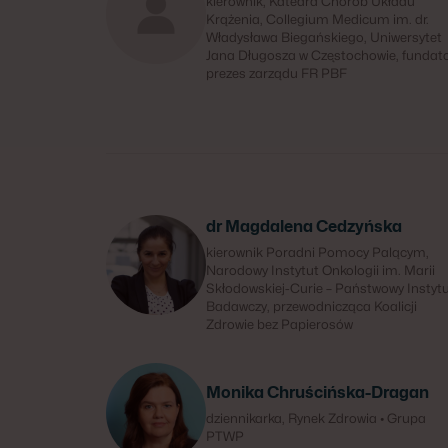
kierownik, Katedra Chorób Układu
Krążenia, Collegium Medicum im. dr.
Władysława Biegańskiego, Uniwersytet
Jana Długosza w Częstochowie, fundato
prezes zarządu FR PBF
dr Magdalena Cedzyńska
kierownik Poradni Pomocy Palącym,
Narodowy Instytut Onkologii im. Marii
Skłodowskiej-Curie – Państwowy Instyt
Badawczy, przewodnicząca Koalicji
Zdrowie bez Papierosów
Monika Chruścińska-Dragan
dziennikarka, Rynek Zdrowia • Grupa
PTWP