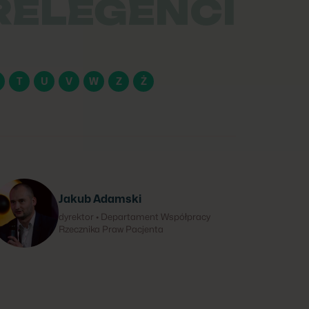
RELEGENCI
T
U
V
W
Z
Ż
Jakub Adamski
dyrektor • Departament Współpracy
Rzecznika Praw Pacjenta