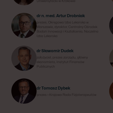
Uniwersytecki w Krakowie
dr n. med. Artur Drobniak
prezes, Okręgowa Izba Lekarska w
Warszawie, dyrektor, Centralny Ośrodek
Badań Innowacji i Kształcenia, Naczelna
Izba Lekarska
dr Sławomir Dudek
założyciel, prezes zarządu, główny
ekonomista, Instytut Finansów
Publicznych
dr Tomasz Dybek
prezes • Krajowa Rada Fizjoterapeutów