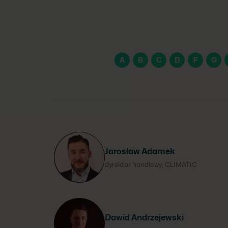
A
B
C
D
F
G
Jarosław Adamek
dyrektor handlowy, CLIMATIC
Dawid Andrzejewski