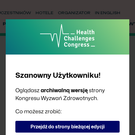
UCZESTNIKÓW
HOTELE
ORGANIZATOR
IN ENGLISH
PRELEGENCI
PARTNERZY
WSPÓŁPRACA
W
Szanowny Użytkowniku!
Oglądasz
archiwalną wersję
strony
Kongresu Wyzwań Zdrowotnych.
Co możesz zrobić:
Przejdź do strony bieżącej edycji