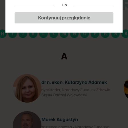
P
lub
Kontynuuj przeglądanie
H
I
J
K
L
Ł
M
N
O
P
R
S
Ś
A
dr n. ekon. Katarzyna Adamek
dyrektorka, Narodowy Fundusz Zdrowia
Śląski Oddział Wojewódzki
Marek Augustyn
zastępca prezesa • Narodowy Fundusz