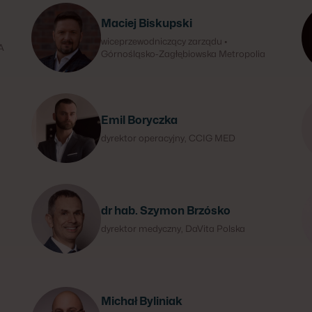
Maciej Biskupski
wiceprzewodniczący zarządu •
A
Górnośląsko-Zagłębiowska Metropolia
Emil Boryczka
dyrektor operacyjny, CCIG MED
dr hab. Szymon Brzósko
dyrektor medyczny, DaVita Polska
Michał Byliniak