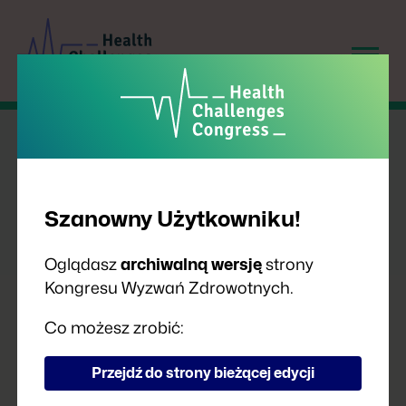
Szanowny Użytkowniku!
Oglądasz
archiwalną wersję
strony
Kongresu Wyzwań Zdrowotnych.
PRELEGENCI
Co możesz zrobić:
Przejdź do strony bieżącej edycji
A
B
C
D
F
G
H
I
J
K
L