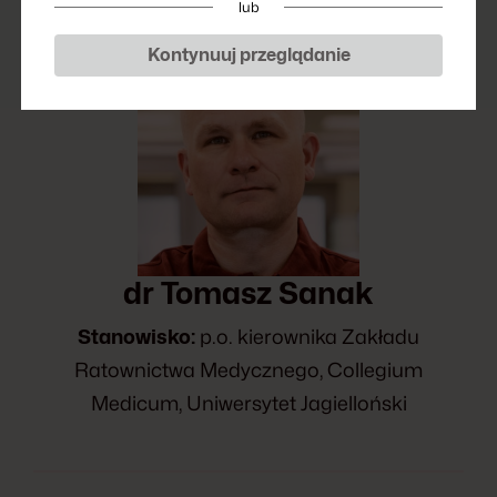
lub
Kontynuuj przeglądanie
dr Tomasz Sanak
Stanowisko:
p.o. kierownika Zakładu
Ratownictwa Medycznego, Collegium
Medicum, Uniwersytet Jagielloński