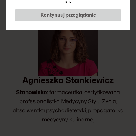
lub
Kontynuuj przeglądanie
Agnieszka Stankiewicz
Stanowisko:
farmaceutka, certyfikowana
profesjonalistka Medycyny Stylu Życia,
absolwentka psychodietetyki, propagatorka
medycyny kulinarnej