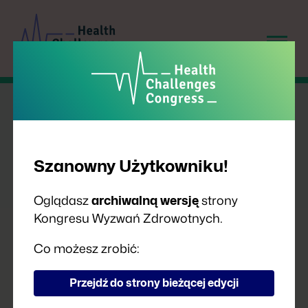
Szanowny Użytkowniku!
Oglądasz
archiwalną wersję
strony
Kongresu Wyzwań Zdrowotnych.
PRELEGENCI
Co możesz zrobić:
Przejdź do strony bieżącej edycji
A
B
C
D
F
G
H
I
J
K
L