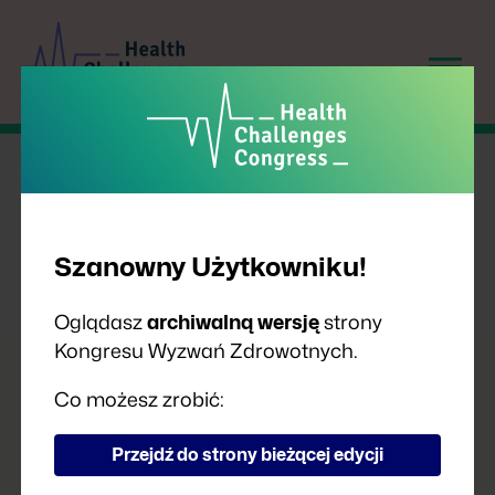
Szanowny Użytkowniku!
Oglądasz
archiwalną wersję
strony
Kongresu Wyzwań Zdrowotnych.
PRELEGENCI
Co możesz zrobić:
Przejdź do strony bieżącej edycji
A
B
C
D
F
G
H
I
J
K
L