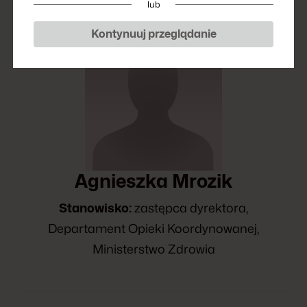
lub
Kontynuuj przeglądanie
Agnieszka Mrozik
Stanowisko:
zastępca dyrektora,
Departament Opieki Koordynowanej,
Ministerstwo Zdrowia