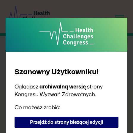
Szanowny Użytkowniku!
Oglądasz
archiwalną wersję
strony
Kongresu Wyzwań Zdrowotnych.
PRELEGENCI
Co możesz zrobić:
Przejdź do strony bieżącej edycji
A
B
C
D
F
G
H
I
J
K
L