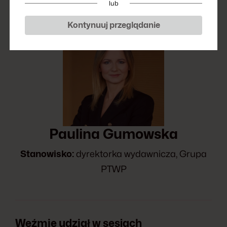
lub
Kontynuuj przeglądanie
Paulina Gumowska
Stanowisko:
dyrektorka wydawnicza, Grupa
PTWP
Weźmie udział w sesjach