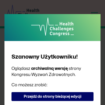
Szanowny Użytkowniku!
Oglądasz
archiwalną wersję
strony
Kongresu Wyzwań Zdrowotnych.
PRELEGENCI
Co możesz zrobić:
Przejdź do strony bieżącej edycji
A
B
C
D
F
G
H
I
J
K
L