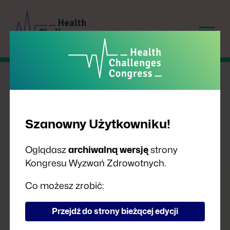
Szanowny Użytkowniku!
Oglądasz
archiwalną wersję
strony
Kongresu Wyzwań Zdrowotnych.
PRELEGENCI
Co możesz zrobić:
Przejdź do strony bieżącej edycji
A
B
C
D
F
G
H
I
J
K
L