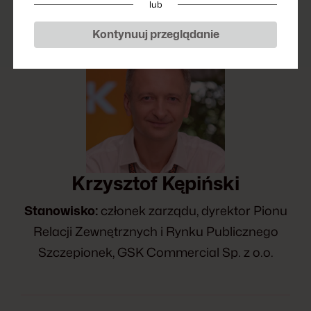
lub
Kontynuuj przeglądanie
Krzysztof Kępiński
Stanowisko:
członek zarządu, dyrektor Pionu
Relacji Zewnętrznych i Rynku Publicznego
Szczepionek, GSK Commercial Sp. z o.o.