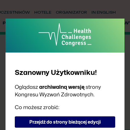
UCZESTNIKÓW
HOTELE
ORGANIZATOR
IN ENGLISH
PRELEGENCI
PARTNERZY
WSPÓŁPRACA
W
Szanowny Użytkowniku!
Oglądasz
archiwalną wersję
strony
Kongresu Wyzwań Zdrowotnych.
Co możesz zrobić:
Przejdź do strony bieżącej edycji