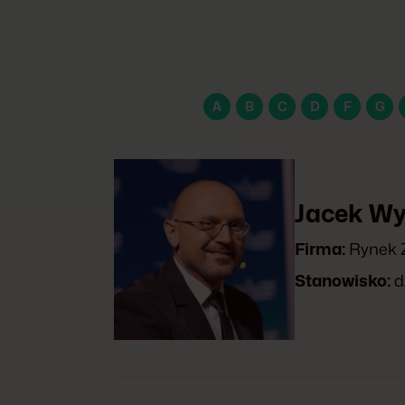
A
B
C
D
F
G
Jacek W
Firma:
Rynek 
Stanowisko:
d