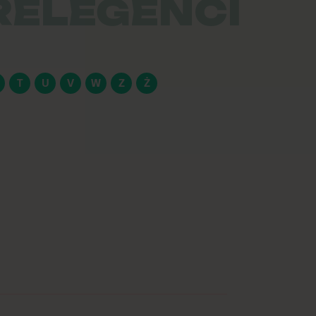
RELEGENCI
T
U
V
W
Z
Ż