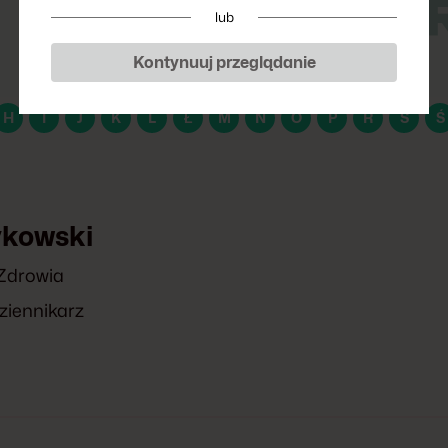
P
lub
Kontynuuj przeglądanie
H
I
J
K
L
Ł
M
N
O
P
R
S
Ś
ykowski
Zdrowia
ziennikarz