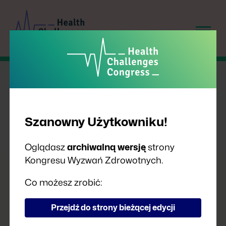
Szanowny Użytkowniku!
POROZMAWIAJMY O
SUPLEMENTACH DIETY –
Oglądasz
archiwalną wersję
strony
PANEL Z CYKLU
Kongresu Wyzwań Zdrowotnych.
„KONTROWERSJE
Co możesz zrobić:
MEDYCZNE” WE
WSPÓŁPRACY Z
Przejdź do strony bieżącej edycji
NAUKOWĄ FUNDACJĄ