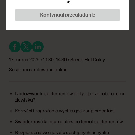
lub
POLPHARMY
Kontynuuj przeglądanie
13 marca 2025 • 13:30 -14:30 • Scena Hol Dolny
Sesja transmitowana online
Nadużywanie suplementów diety – jak zapobiec temu
zjawisku?
Korzyści i zagrożenia wynikające z suplementacji
Świadomość konsumentów na temat suplementów
Bezpieczeństwo i jakość dostępnych na rynku