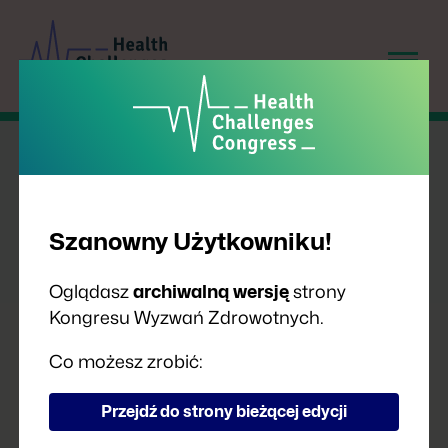
Szanowny Użytkowniku!
Oglądasz
archiwalną wersję
strony
Kongresu Wyzwań Zdrowotnych.
PRELEGENCI
Co możesz zrobić:
Przejdź do strony bieżącej edycji
A
B
C
D
F
G
H
I
J
K
L