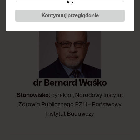
lub
Kontynuuj przeglądanie
dr Bernard Waśko
Stanowisko:
dyrektor, Narodowy Instytut
Zdrowia Publicznego PZH – Państwowy
Instytut Badawczy