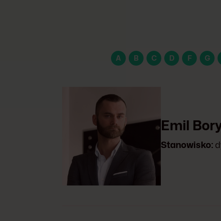
A
B
C
D
F
G
Emil Bor
Stanowisko:
d