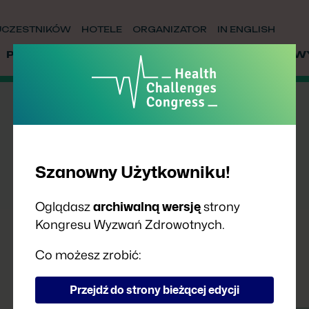
UCZESTNIKÓW
HOTELE
ORGANIZATOR
IN ENGLISH
PRELEGENCI
PARTNERZY
WSPÓŁPRACA
W
Szanowny Użytkowniku!
Oglądasz
archiwalną wersję
strony
Kongresu Wyzwań Zdrowotnych.
Co możesz zrobić:
Przejdź do strony bieżącej edycji