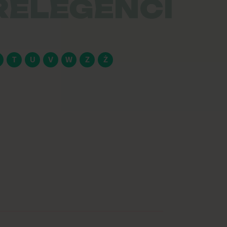
RELEGENCI
T
U
V
W
Z
Ż