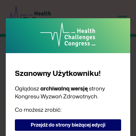
Szanowny Użytkowniku!
Oglądasz
archiwalną wersję
strony
Kongresu Wyzwań Zdrowotnych.
PRELEGENCI
Co możesz zrobić:
Przejdź do strony bieżącej edycji
A
B
C
D
F
G
H
I
J
K
L