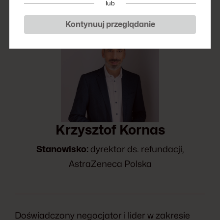
lub
Kontynuuj przeglądanie
Krzysztof Kornas
Stanowisko:
dyrektor ds. refundacji,
AstraZeneca Polska
Doświadczony negocjator i lider w zakresie