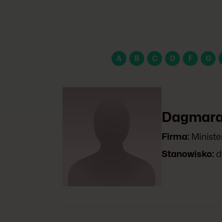
A
B
C
D
F
G
Dagmara
Firma:
Ministe
Stanowisko:
d