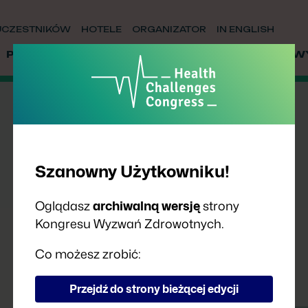
UCZESTNIKÓW
HOTELE
ORGANIZATOR
IN ENGLISH
PRELEGENCI
PARTNERZY
WSPÓŁPRACA
W
Szanowny Użytkowniku!
Oglądasz
archiwalną wersję
strony
Kongresu Wyzwań Zdrowotnych.
Co możesz zrobić:
Przejdź do strony bieżącej edycji