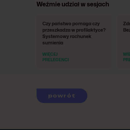
Weźmie udział w sesjach
Czy państwo pomaga czy
Zdr
przeszkadza w profilaktyce?
Be
Systemowy rachunek
sumienia
WIĘCEJ
WI
PRELEGENCI
PR
powrót