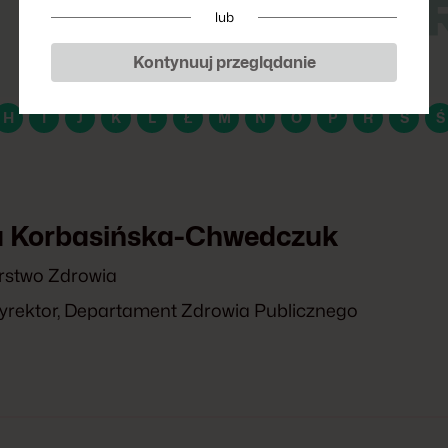
P
lub
Kontynuuj przeglądanie
H
I
J
K
L
Ł
M
N
O
P
R
S
Ś
 Korbasińska-Chwedczuk
rstwo Zdrowia
yrektor, Departament Zdrowia Publicznego