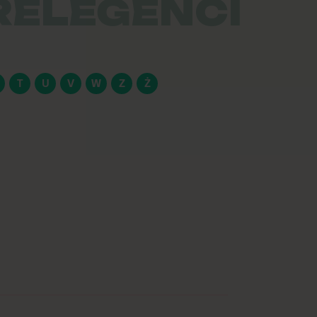
RELEGENCI
T
U
V
W
Z
Ż