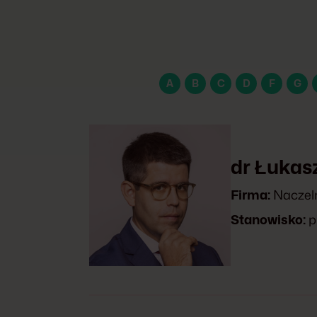
A
B
C
D
F
G
dr Łukas
Firma:
Naczeln
Stanowisko:
p