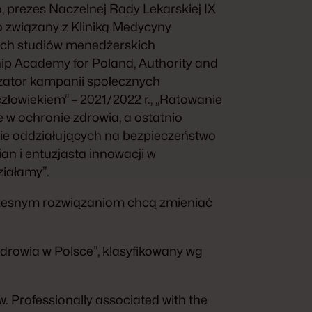
o, prezes Naczelnej Rady Lekarskiej IX
o związany z Kliniką Medycyny
ych studiów menedżerskich
p Academy for Poland, Authority and
zator kampanii społecznych
złowiekiem” – 2021/2022 r., „Ratowanie
w ochronie zdrowia, a ostatnio
nie oddziałujących na bezpieczeństwo
n i entuzjasta innowacji w
ziałamy”.
oczesnym rozwiązaniom chcą zmieniać
zdrowia w Polsce”, klasyfikowany wg
. Professionally associated with the