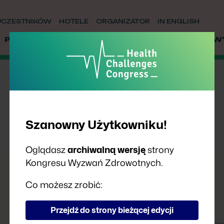
UCZESTNIKÓW
HOTELE
ORGANIZATOR
IN ENGLISH
PRELEGENCI
PARTNERZY
WSPÓŁPRACA
W
Szanowny Użytkowniku!
Oglądasz
archiwalną wersję
strony
Kongresu Wyzwań Zdrowotnych.
Co możesz zrobić:
Przejdź do strony bieżącej edycji