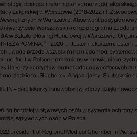
nefrologii, działacz i reformator samorządu lekarskieg
Rady Lekarskiej w Warszawie (2018-2022 r.). Zawodow
rób Wewnętrznych w Warszawie. Absolwent podyplomow
 Uniwersytecie Warszawskim oraz programu Leadershi
BA w Szkole Głównej Handlowej w Warszawie. Organi
„#NIEZAPOMINAJ” – 2020 r., „Jestem lekarzem, jestem c
ących uwagę przede wszystkim na niedomogi systemowe 
mu no-fault w Polsce oraz zmiany w prawie niekorzyst
rzy i lekarzy dentystów, ambasador nowoczesnych zmia
samorządzie to „Słuchamy. Angażujemy. Skutecznie d
NIL IN – Sieć lekarzy Innowatorów, którzy dzięki now
a 100 najbardziej wpływowych osób w systemie ochrony 
ardziej wpływowych osób w Polsce.
-2022 president of Regional Medical Chamber in Warsaw