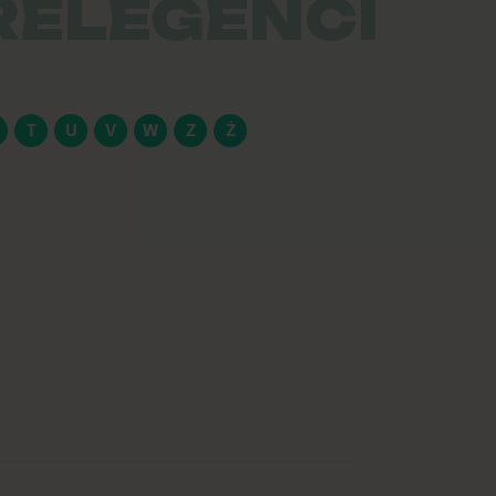
RELEGENCI
T
U
V
W
Z
Ż