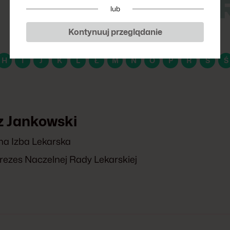
P
lub
Kontynuuj przeglądanie
H
I
J
K
L
Ł
M
N
O
P
R
S
Ś
z Jankowski
a Izba Lekarska
rezes Naczelnej Rady Lekarskiej